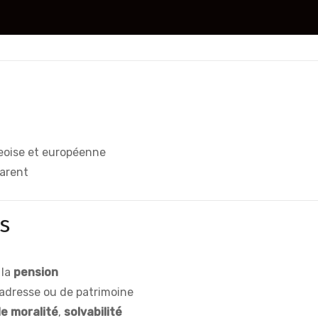
geoise et européenne
parent
s
 la
pension
’adresse ou de patrimoine
e moralité
,
solvabilité