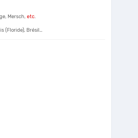
nge, Mersch,
etc
.
 (Floride), Brésil…