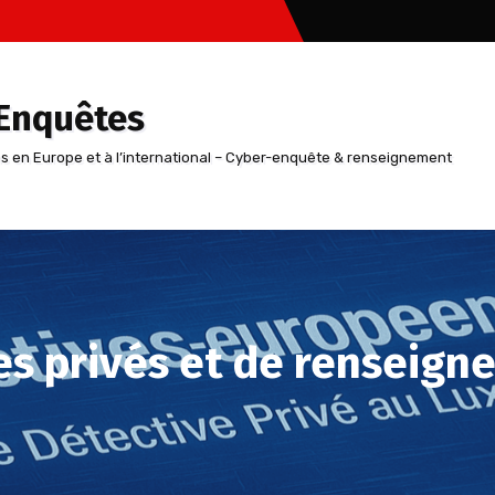
 Enquêtes
ns en Europe et à l’international – Cyber-enquête & renseignement
es privés et de renseig