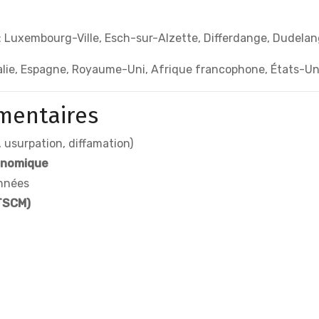
: Luxembourg-Ville, Esch-sur-Alzette, Differdange, Dudela
Italie, Espagne, Royaume-Uni, Afrique francophone, États-Unis
mentaires
 usurpation, diffamation)
onomique
nnées
TSCM)