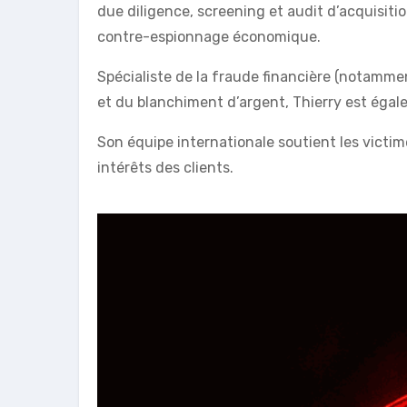
due diligence, screening et audit d’acquisitio
contre-espionnage économique.
Spécialiste de la fraude financière (notammen
et du blanchiment d’argent, Thierry est éga
Son équipe internationale soutient les victim
intérêts des clients.