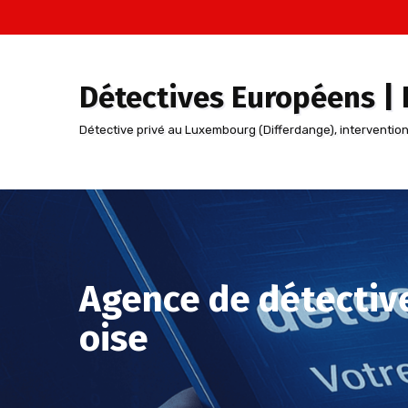
Aller
au
contenu
Détectives Européens |
Détective privé au Luxembourg (Differdange), interventio
Agence de détectiv
oise