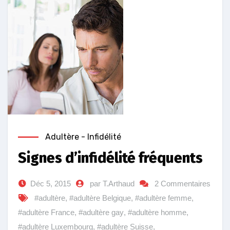
Adultère - Infidélité
Signes d’infidélité fréquents
Déc 5, 2015
par T.Arthaud
2 Commentaires
#adultère
,
#adultère Belgique
,
#adultère femme
,
#adultère France
,
#adultère gay
,
#adultère homme
,
#adultère Luxembourg
,
#adultère Suisse
,