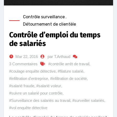
Contrôle surveillance
,
Détournement de clientèle
Contrôle d’emploi du temps
de salariés
Mar 22, 2016
par T.Arthaud
3 Commentaires
#contrôle arrêt de travail
,
#coulage enquête détective
,
#filature salarié
,
#infiltration d'entreprise
,
#infiltration de société
,
#salarié fraude
,
#salarié voleur
,
#suivre un salarié pour contrôle
,
#Surveillance des salariés au travail
,
#surveiller salariés
,
#vol enquête détective