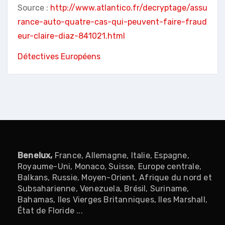
Source :
http://www.atlantico.fr/decryptage/assu
rance-auto-quatre-cas-qui-peuvent-faire-fraud
eur-claire-diaz-841021.html
Détectives Européens
Benelux
,
France, Allemagne, Italie, Espagne,
Royaume-Uni, Monaco, Suisse, Europe centrale,
Balkans, Russie, Moyen-Orient, Afrique du nord et
Subsaharienne, Venezuela, Brésil, Suriname,
Bahamas, Iles Vierges Britanniques, Iles Marshall,
État de Floride ...