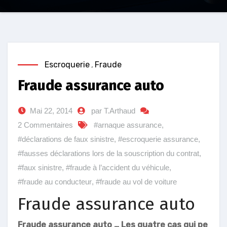
Escroquerie
,
Fraude
Fraude assurance auto
Mai 22, 2014
par T.Arthaud
2 Commentaires
#arnaque assurance
,
#déclarations de faux sinistre
,
#escroquerie assurance
,
#fausses déclarations lors de la souscription du contrat
,
#faux sinistre
,
#fraude à l’accident du véhicule
,
#fraude au conducteur
,
#fraude au vol de voiture
Fraude assurance auto
Fraude assurance auto … Les quatre cas qui pe